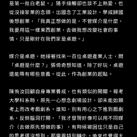
是第一批白老鼠。」隨手接觸卻也談不上熱愛，也
從沒接家業的念頭，出國念了工業設計，學成歸國
後想創業，「我真正想做的是，不管媒介是什麼，
我要用這一樣東西創業，去做我想改變社會的事
情，只是剛好在我們家是桌遊。」
媒介是桌遊，她接著找來一百位桌遊產業人士，問
「桌遊是什麼？」張倚奇想知道，除了好玩，桌遊
還能帶有哪些意義。從此，作為創業的起點。
陳侑汝回顧自身專業養成，也有類似的開關。報考
大學科系時，原先一心想念劇場設計，卻未能如願
考上而改考戲劇系。誰知，別有用心之下進到戲劇
系，反倒腦洞打開，「我才發現好像可以用不同媒
介（去做原先想做的事），有時候被困住只是自己
的思考還沒想到，那需要特別轉化。後來也覺得太