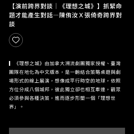
NTCH Performing Arts Library
【演前跨界對談｜《理想之城》】抓緊命
Stores
題才能產生對話—陳侑汝Ｘ張倚奇跨界對
談
Transportation
Discover
Voice
▎《理想之城》由加拿大溯流劇團獨家授權、臺灣
Events
團隊在地化為中文版本，是一齣結合策略桌遊與劇
Learning
場形式的線上展演，想像成平行時空的地球，依照
Resources
方位分成八個城邦，彼此獨立卻也相互牽連，觀眾
必須參與各種決策，進而逐步形塑一個「理想世
International Development
界」。
Partner Venues
Asia Connection