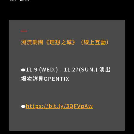
溯流劇團《理想之城》（線上互動）
⬬11.9 (WED.) - 11.27(SUN.) 演出
場次詳見OPENTIX
⬬
https://bit.ly/3QFVpAw