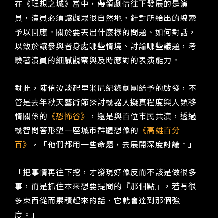
在《理想之城》當中，帶領劇情往下發展的是演
員，演員必須讓觀眾很自然地，針對所給出的線索
予以回應。關於要丟出什麼樣的問題、如何對話，
以致於讓參與者身處哪些情境、討論哪些議題，考
驗著演員的細膩觀察與及時應對的表演能力。
對此，陳侑汝談起里米尼紀錄劇團給予的啟發，不
管是去年秋天藝術節探討機器人擬真程度與人類移
情關係的
《恐怖谷》
，還是與百位市民共演，透過
機智問答形塑一座城市群體想像的
《高雄百分
百》
，「他們都用一些命題，去展開深度討論。」
「把事情再往下挖，才發現好像反而不該是做很多
事，而是抓住本來想要提問的『那個點』，若有很
多東西從而累積起來的話，它就會達到那個強
度。」