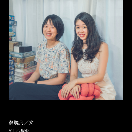
蘇曉凡／文 
YJ／攝影