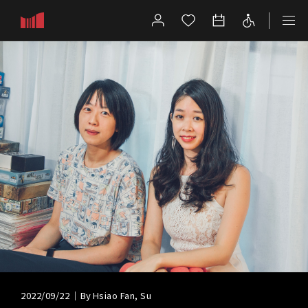
節目
Programs
Calendar
Series Programs
Visit
Venue
Guided Tours
Visitor Services
2022/09/22
｜By
Hsiao Fan, Su