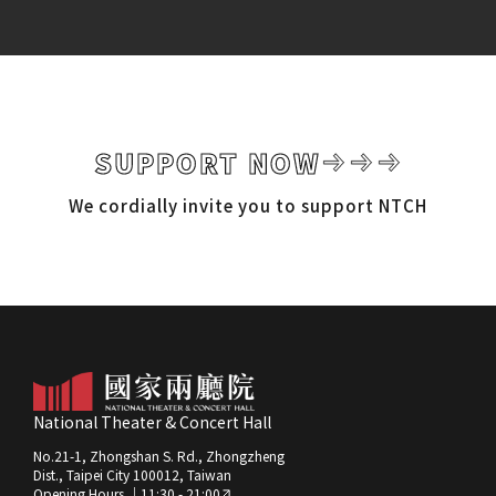
SUPPORT NOW
We cordially invite you to support NTCH
National Theater & Concert Hall
No.21-1, Zhongshan S. Rd., Zhongzheng
Dist., Taipei City 100012, Taiwan
Opening Hours ｜11:30 - 21:00