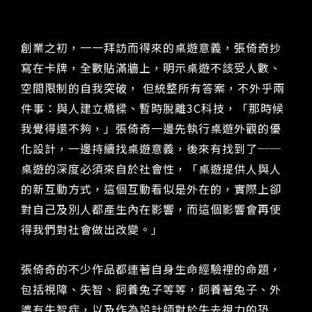
創業之初，一一拜訪而得來的桌遊意義，張倚奇抄
寫在卡牌，全數貼滿牆上，明示桌遊不該受人數、
空間限制的自我突破， 但統整所有答案，不外乎兩
件事：與人建立橋樑、暫時脫離3C科技，「那時候
我覺得還不夠，」張倚奇一邊先執行桌遊外觀的優
化設計，一邊持續找桌遊意義，後來有找到了──
桌遊的深度必須來自於社會性，「桌遊提供人與人
的新互動方式，這個互動看似是外在的，實際上卻
對自己及別人都產生內在影響，而這個影響會再使
得我們對社會做出改變。」
張倚奇的不少作品都連著自身生命經驗裡的命題，
包括視障、失智、飼養兔子等等，飼養著兔子、外
婆有失智症，以及作為設計師對於失去視力的恐