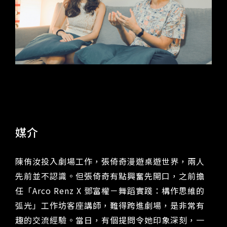
Support
Accessibility Services
Sitemap
2026 NTCH SUMMER JAZZ
2026 Artquake In Autumn
媒介
陳侑汝投入劇場工作，張倚奇漫遊桌遊世界，兩人
繁體中文
ENGLISH
先前並不認識。但張倚奇有點興奮先開口，之前擔
FAQ
Announcements and Tenders
Venue Rental
任「Arco Renz X 鄧富權－舞蹈實踐：構作思維的
弧光」工作坊客座講師，難得跨進劇場，是非常有
趣的交流經驗。當日，有個提問令她印象深刻，一