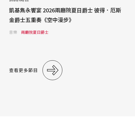
凱基雋永饗宴 2026兩廳院夏日爵士 彼得．厄斯
金爵士五重奏《空中漫步》
音樂
兩廳院夏日爵士
查看更多節目