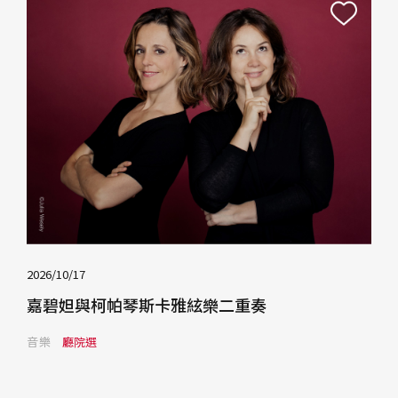
2026/10/17
嘉碧妲與柯帕琴斯卡雅絃樂二重奏
音樂
廳院選