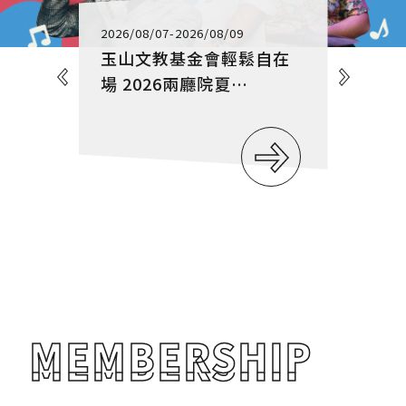
表演藝術圖書館
2026/08/07
-2026/08/09
風格店舖
玉山文教基金會輕鬆自在
交通資訊
場 2026兩廳院夏…
學習推廣
觀點內容
推廣活動
學習資源
電子資源
國際發展
MEMBERSHIP
MEMBERSHIP
場館結盟
亞洲連結