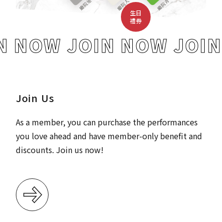
支持
生日
禮券
無障礙服務
N NOW
JOIN NOW
JOI
網站導覽
2026 NTCH SUMMER JAZZ
Join Us
2026 Artquake In Autumn
As a member, you can purchase the performances
you love ahead and have member-only benefit and
discounts. Join us now!
繁體中文
ENGLISH
常見問題
公告與招標
場地租用及技術資料